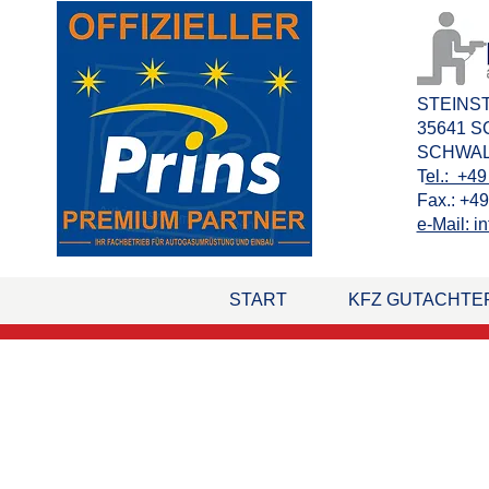
STEINS
35641 
SCHWA
T
el.: +49
Fax.: +49
e-Mail: 
START
KFZ GUTACHTE