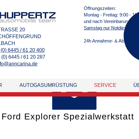
Öffnungszeiten:
Montag - Freitag: 9:00 - 15
und nach Vereinbarung
Samstag nur Notdienst
TRASSE 20
SCHÖFFENGRUND
24h Annahme- & Abgabesch
LBACH
 (0) 6445 / 61 20 400
 (0) 6445 / 61 20 287
info@anncarina.de
R
AUTOGASUMRÜSTUNG
SERVICE
Ü
Ford Explorer Spezialwerkstatt