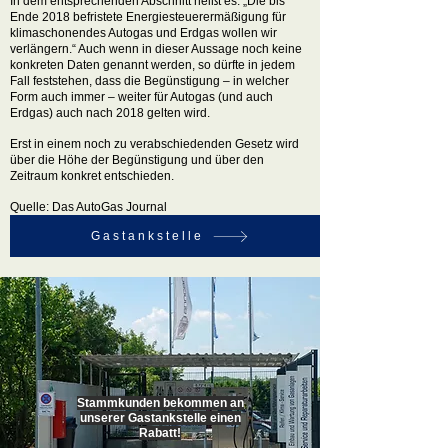
In dem entsprechenden Abschnitt heißt es: „Die bis
Ende 2018 befristete Energiesteuerermäßigung für
klimaschonendes Autogas und Erdgas wollen wir
verlängern.“ Auch wenn in dieser Aussage noch keine
konkreten Daten genannt werden, so dürfte in jedem
Fall feststehen, dass die Begünstigung
– in welcher
Form auch immer – weiter für Autogas (und auch
Erdgas) auch nach 2018 gelten wird.
Erst in einem noch zu verabschiedenden Gesetz wird
über die Höhe der Begünstigung und über den
Zeitraum konkret entschieden.
Quelle: Das AutoGas Journal
Gastankstelle
Stammkunden bekommen an
unserer Gastankstelle einen
Rabatt!