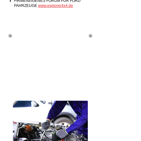
FIRMENEIGENES FORUM FÜR FORD
FAHRZEUGE
www.explorer4x4.de
Unsere Informationsbox, damit Sie
immer wissen, was bei uns läuft
Liebe Kunden,
wir bieten jetzt auch TPMS / RDKS
Service an.