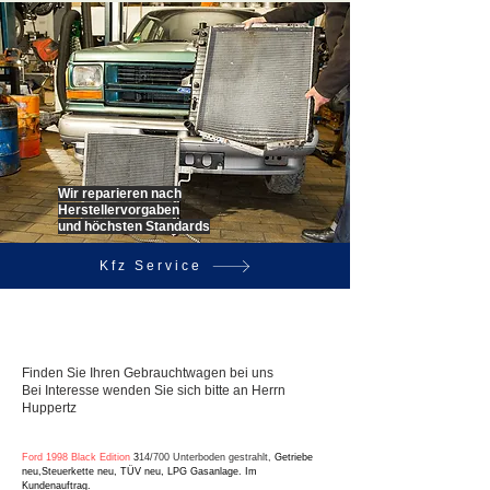
Wir reparieren nach
Herstellervorgaben
und höchsten Standards
Kfz Service
Finden Sie Ihren Gebrauchtwagen bei uns
Bei Interesse wenden Sie sich bitte an Herrn
Huppertz
Ford 1998 Black Edition
3
14/700 Unterboden gestrahlt,
Getriebe
neu,Steuerkette neu, TÜV neu, LPG Gasanlage. Im
Kundenauftrag.