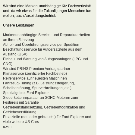
Wir sind eine Marken-unabhängige Kfz-Fachwerkstatt
und, da wir etwas für die Zukunft junger Menschen tun
wollen, auch Ausbildungsbetrieb.
Unsere Leistungen,
Markenunabhängige Service- und Reparaturarbeiten
an ihrem Fahrzeug
Abhol- und Überführungsservice per Spedition
Beschaffungsservice für Autoersatzteile aus dem
Ausland (USA)
Einbau und Wartung von Autogasanlagen (LPG und
CNG)
Wir sind PRINS Premium Vertragspartner
Klimaservice (zertifizierter Fachbetrieb)
Reifenservice auf neuesten Maschinen
Fahrzeug-Tuning (z.B. Leistungssteigerung,
Scheibentönung, Spurverbreitungen, etc.)
Spezialgebiet Ford Explorer
Steuerkettenreparatur an SOHC-Motoren zum
Festpreis mit Garantie
Getriebeinstandsetzung, Getriebemodifikation und
Getriebeverstärkung
Ersatzteile (neu oder gebraucht) für Ford Explorer und
viele weitere US-Cars
u.v.m